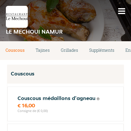
LE MECHOUI NAMUR
Couscous
Tajines
Grillades
Suppléments
En
Couscous
Couscous médaillons d'agneau
€ 16,00
Consigne de (€ 0,00)