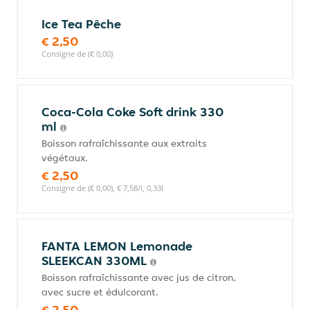
Ice Tea Pêche
€ 2,50
Consigne de (€ 0,00)
Coca-Cola Coke Soft drink 330
ml
Boisson rafraîchissante aux extraits
végétaux.
€ 2,50
Consigne de (€ 0,00), € 7,58/l, 0,33l
FANTA LEMON Lemonade
SLEEKCAN 330ML
Boisson rafraîchissante avec jus de citron,
avec sucre et édulcorant.
€ 2,50