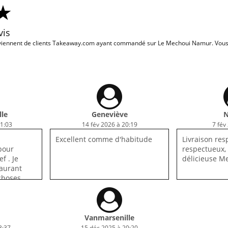
vis
iennent de clients Takeaway.com ayant commandé sur Le Mechoui Namur. Vous v
le
Geneviève
N
1:03
14 fév 2026 à 20:19
7 fév
Excellent comme d'habitude
Livraison res
pour
respectueux, 
f . Je
délicieuse Me
aurant
choses
Vanmarsenille
3:37
15 déc 2025 à 20:20